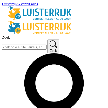
Luisterrijk - vertelt alles
Zoek
Zoek