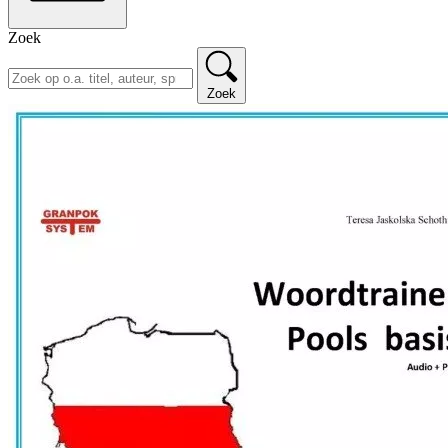
Zoek
Zoek