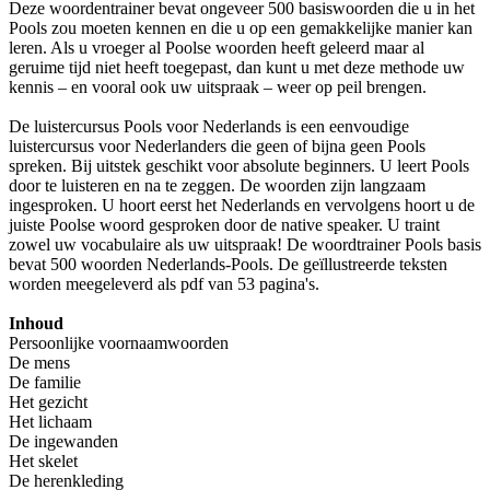
Deze woordentrainer bevat ongeveer 500 basiswoorden die u in het
Pools zou moeten kennen en die u op een gemakkelijke manier kan
leren. Als u vroeger al Poolse woorden heeft geleerd maar al
geruime tijd niet heeft toegepast, dan kunt u met deze methode uw
kennis – en vooral ook uw uitspraak – weer op peil brengen.
De luistercursus Pools voor Nederlands is een eenvoudige
luistercursus voor Nederlanders die geen of bijna geen Pools
spreken. Bij uitstek geschikt voor absolute beginners. U leert Pools
door te luisteren en na te zeggen. De woorden zijn langzaam
ingesproken. U hoort eerst het Nederlands en vervolgens hoort u de
juiste Poolse woord gesproken door de native speaker. U traint
zowel uw vocabulaire als uw uitspraak! De woordtrainer Pools basis
bevat 500 woorden Nederlands-Pools. De geïllustreerde teksten
worden meegeleverd als pdf van 53 pagina's.
Inhoud
Persoonlijke voornaamwoorden
De mens
De familie
Het gezicht
Het lichaam
De ingewanden
Het skelet
De herenkleding