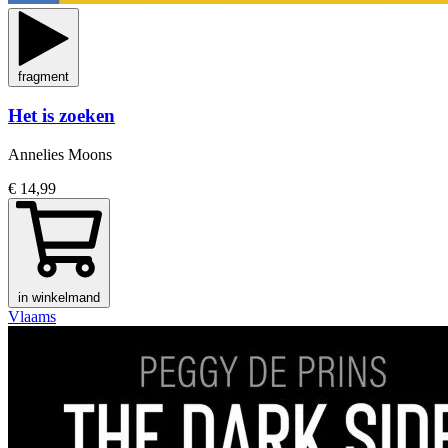
fragment
Het is zoeken
Annelies Moons
€ 14,99
in winkelmand
Vlaams