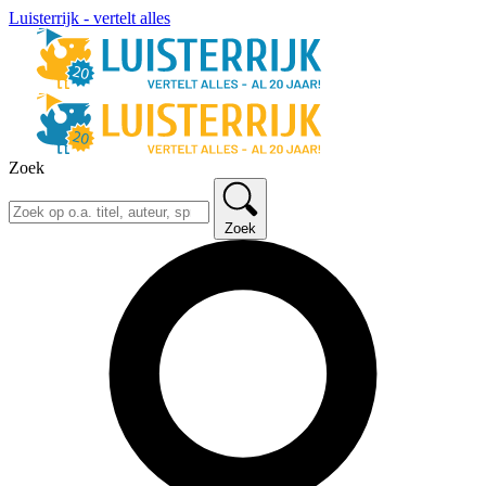
Luisterrijk - vertelt alles
Zoek
Zoek