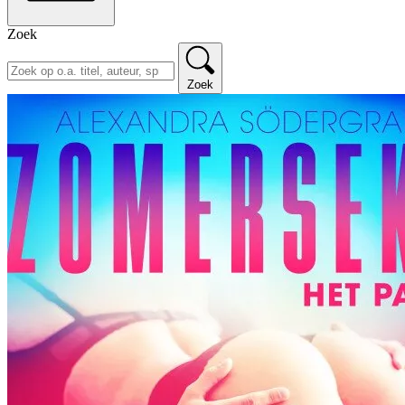
Zoek
Zoek