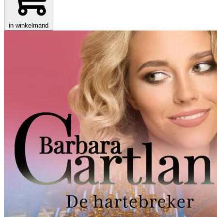
in winkelmand