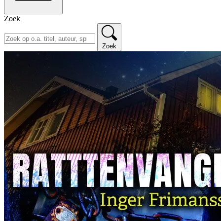
Zoek
Zoek