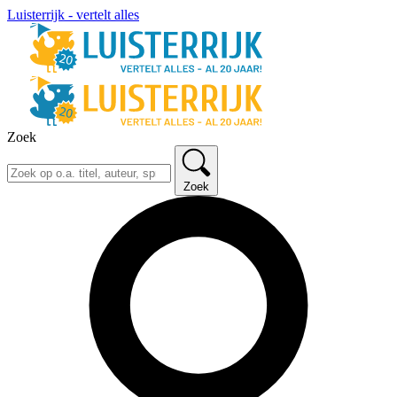
Luisterrijk - vertelt alles
Zoek
Zoek