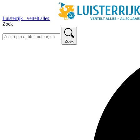
Luisterrijk - vertelt alles
Zoek
Zoek