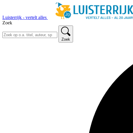
Luisterrijk - vertelt alles
Zoek
Zoek