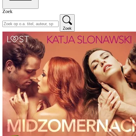
Zoek
Zoek