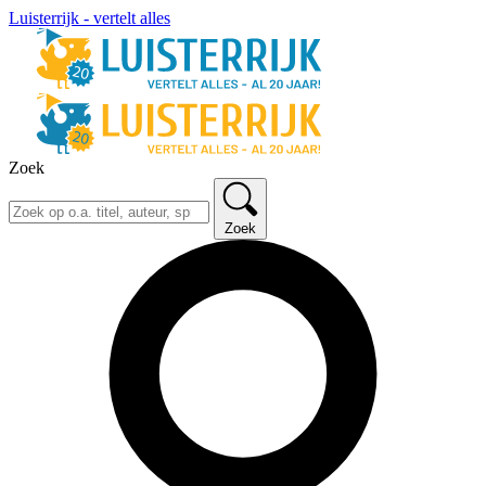
Luisterrijk - vertelt alles
Zoek
Zoek