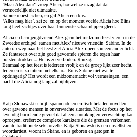
‘Maar Alex dan?’ vroeg Alicia, hoewel ze inzag dat dat
vermoedelijk niet uitmaakte.
Sabine moest lachen, en gaf Alicia een kus.
‘Alles mag hier’, zei ze, en op dat moment voelde Alicia hoe Elins
tong heel zachtjes over haar binnenste schaamlippen gleed.
Alicia en haar jeugdvriend Alex gaan het midzomerfeest vieren in de
Zweedse archipel, samen met Alex’ nieuwe vriendin, Sabine. In de
auto op weg naar het feest ziet Alicia Alex opeens in een ander licht.
Ze fantaseert over zijn goed gevormde spieren die tegen haar
borsten drukken... Het is zo verboden. Ranzig.
Eenmaal op het feest is iedereen vrolijk en de groep lijkt zeer hecht.
Iedereen is zo intiem met elkaar... En is Sabine niet wat te
opdringerig? Het wordt een midzomernacht vol verrassingen, een
nacht die Alicia nog lang zal bijblijven.
Katja Slonawski schrijft spannende en erotisch beladen novellen
over gewone mensen in onverwachte situaties. Met de focus op het
levendig borrelende gevoel dat alleen aanraking en verwachting kan
oproepen, creëert ze complexe karakters die de grenzen verkennen
van de traditionele seksnovelle. Katja Slonawski is een novellist en
woordartiest, woont in Skåne, en is geboren en getogen in
Göteborg.