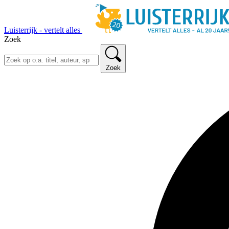
Luisterrijk - vertelt alles
Zoek
Zoek