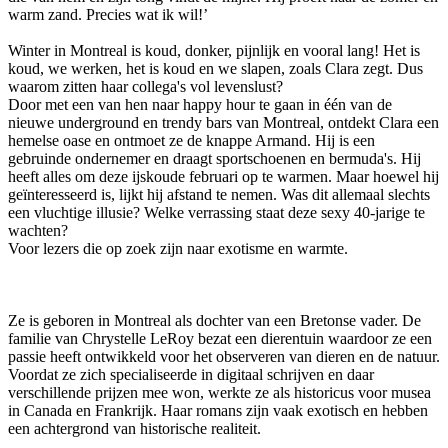
warm zand. Precies wat ik wil!’
Winter in Montreal is koud, donker, pijnlijk en vooral lang! Het is
koud, we werken, het is koud en we slapen, zoals Clara zegt. Dus
waarom zitten haar collega's vol levenslust?
Door met een van hen naar happy hour te gaan in één van de
nieuwe underground en trendy bars van Montreal, ontdekt Clara een
hemelse oase en ontmoet ze de knappe Armand. Hij is een
gebruinde ondernemer en draagt sportschoenen en bermuda's. Hij
heeft alles om deze ijskoude februari op te warmen. Maar hoewel hij
geïnteresseerd is, lijkt hij afstand te nemen. Was dit allemaal slechts
een vluchtige illusie? Welke verrassing staat deze sexy 40-jarige te
wachten?
Voor lezers die op zoek zijn naar exotisme en warmte.
Ze is geboren in Montreal als dochter van een Bretonse vader. De
familie van Chrystelle LeRoy bezat een dierentuin waardoor ze een
passie heeft ontwikkeld voor het observeren van dieren en de natuur.
Voordat ze zich specialiseerde in digitaal schrijven en daar
verschillende prijzen mee won, werkte ze als historicus voor musea
in Canada en Frankrijk. Haar romans zijn vaak exotisch en hebben
een achtergrond van historische realiteit.