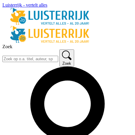
Luisterrijk - vertelt alles
Zoek
Zoek