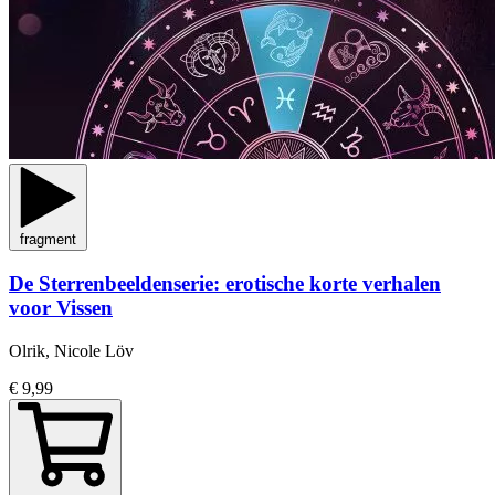
fragment
De Sterrenbeeldenserie: erotische korte verhalen
voor Vissen
Olrik, Nicole Löv
€ 9,99