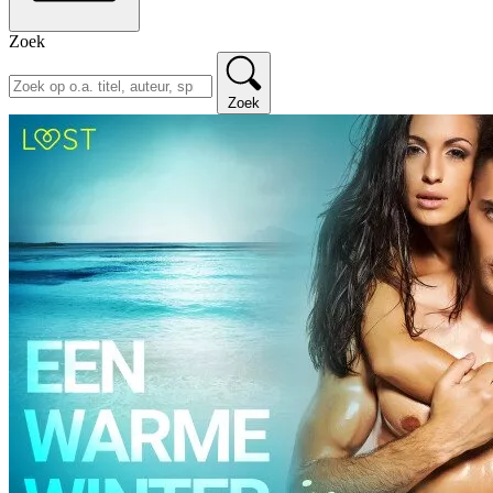
Zoek
Zoek