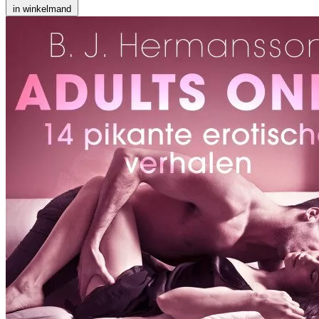
in winkelmand