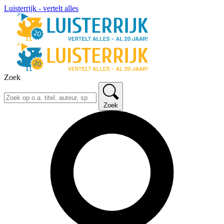
Luisterrijk - vertelt alles
Zoek
Zoek