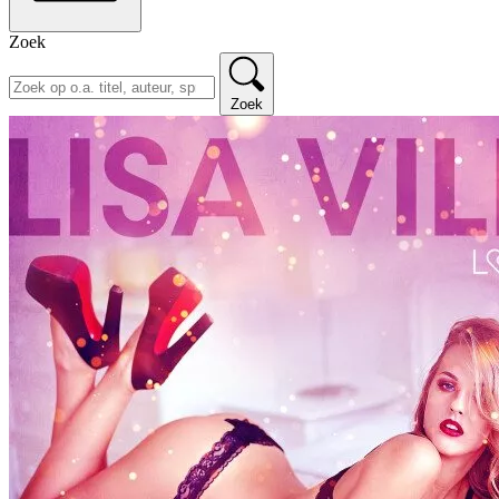
Zoek
Zoek