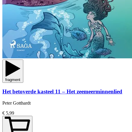
fragment
Het betoverde kasteel 11 – Het zeemeerminnenlied
Peter Gotthardt
€ 5,99