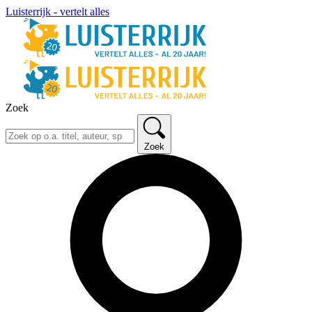
Luisterrijk - vertelt alles
Zoek
Zoek