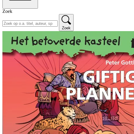
Zoek
Zoek