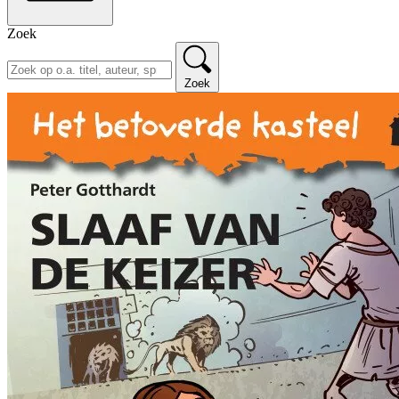
Zoek
Zoek