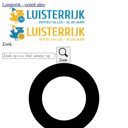
Luisterrijk - vertelt alles
Zoek
Zoek