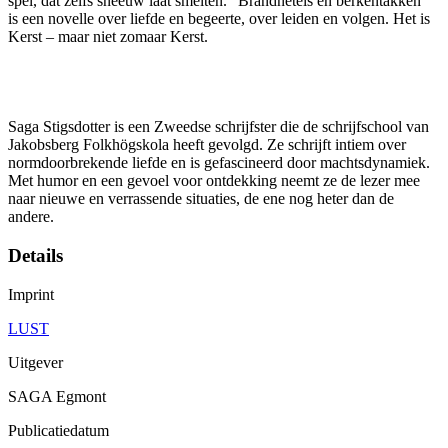
spel, dat zelfs sneeuw laat smelten. "Brandnetels en berkentakken"
is een novelle over liefde en begeerte, over leiden en volgen. Het is
Kerst – maar niet zomaar Kerst.
Saga Stigsdotter is een Zweedse schrijfster die de schrijfschool van
Jakobsberg Folkhögskola heeft gevolgd. Ze schrijft intiem over
normdoorbrekende liefde en is gefascineerd door machtsdynamiek.
Met humor en een gevoel voor ontdekking neemt ze de lezer mee
naar nieuwe en verrassende situaties, de ene nog heter dan de
andere.
Details
Imprint
LUST
Uitgever
SAGA Egmont
Publicatiedatum