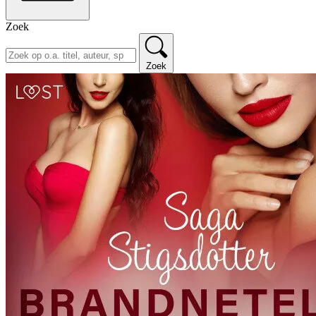
Zoek
Zoek