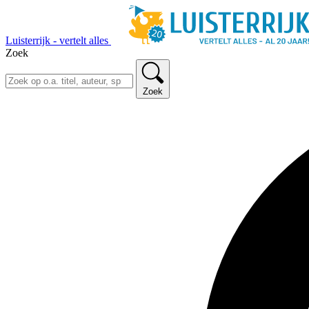
Luisterrijk - vertelt alles
Zoek
Zoek