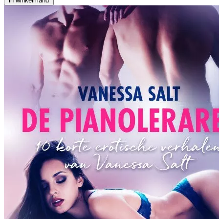
in winkelmand