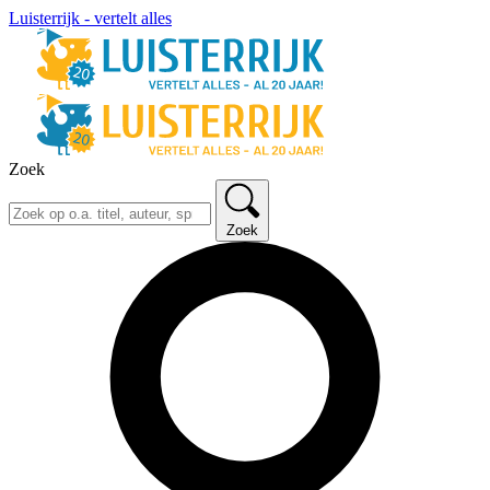
Luisterrijk - vertelt alles
Zoek
Zoek