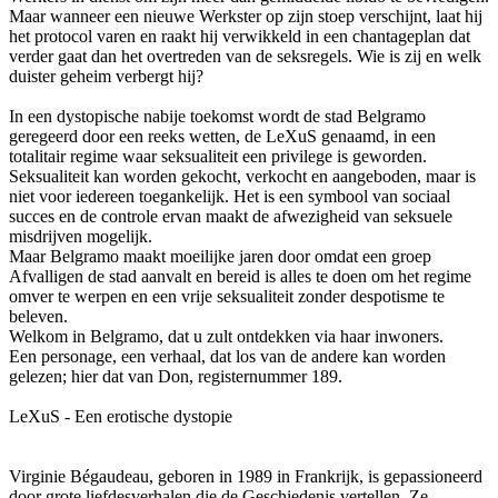
Maar wanneer een nieuwe Werkster op zijn stoep verschijnt, laat hij
het protocol varen en raakt hij verwikkeld in een chantageplan dat
verder gaat dan het overtreden van de seksregels. Wie is zij en welk
duister geheim verbergt hij?
In een dystopische nabije toekomst wordt de stad Belgramo
geregeerd door een reeks wetten, de LeXuS genaamd, in een
totalitair regime waar seksualiteit een privilege is geworden.
Seksualiteit kan worden gekocht, verkocht en aangeboden, maar is
niet voor iedereen toegankelijk. Het is een symbool van sociaal
succes en de controle ervan maakt de afwezigheid van seksuele
misdrijven mogelijk.
Maar Belgramo maakt moeilijke jaren door omdat een groep
Afvalligen de stad aanvalt en bereid is alles te doen om het regime
omver te werpen en een vrije seksualiteit zonder despotisme te
beleven.
Welkom in Belgramo, dat u zult ontdekken via haar inwoners.
Een personage, een verhaal, dat los van de andere kan worden
gelezen; hier dat van Don, registernummer 189.
LeXuS - Een erotische dystopie
Virginie Bégaudeau, geboren in 1989 in Frankrijk, is gepassioneerd
door grote liefdesverhalen die de Geschiedenis vertellen. Ze