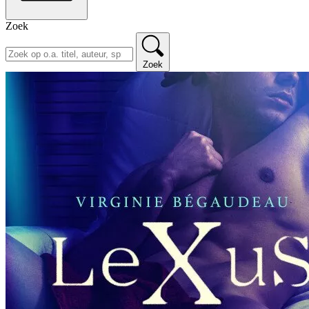
Zoek
Zoek