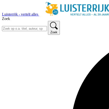
Luisterrijk - vertelt alles
Zoek
Zoek