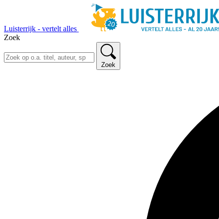
Luisterrijk - vertelt alles
Zoek
Zoek