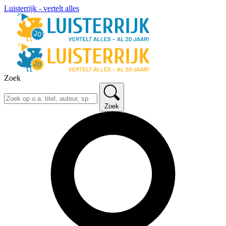
Luisterrijk - vertelt alles
Zoek
Zoek