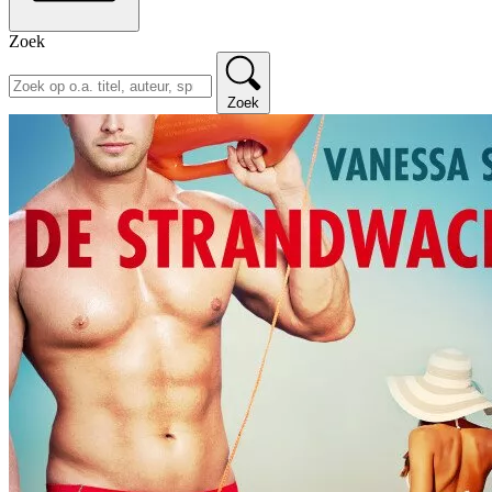
Zoek
Zoek