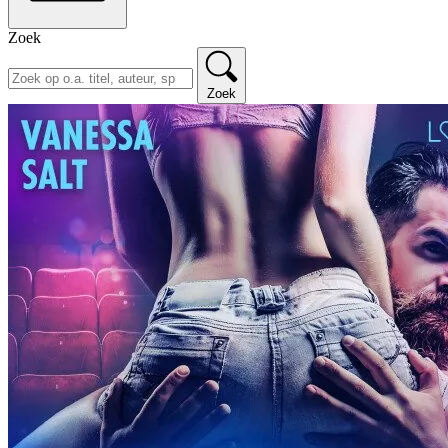
Zoek
Zoek