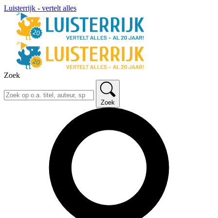
Luisterrijk - vertelt alles
Zoek
Zoek