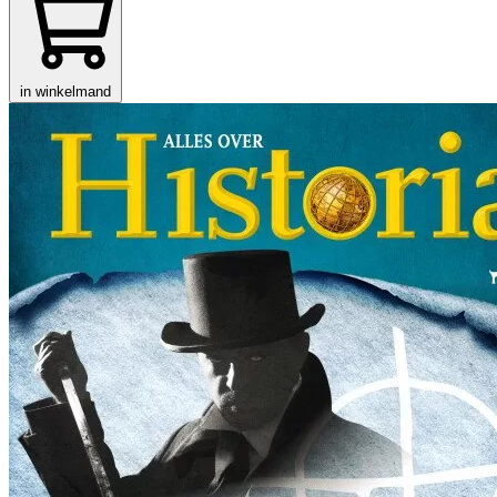
in winkelmand