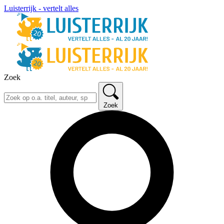
Luisterrijk - vertelt alles
Zoek
Zoek