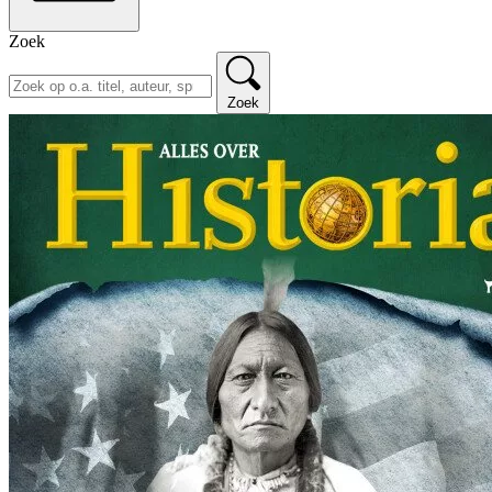
Zoek
Zoek