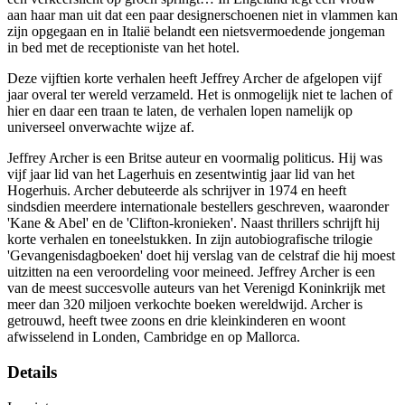
aan haar man uit dat een paar designerschoenen niet in vlammen kan
zijn opgegaan en in Italië belandt een nietsvermoedende jongeman
in bed met de receptioniste van het hotel.
Deze vijftien korte verhalen heeft Jeffrey Archer de afgelopen vijf
jaar overal ter wereld verzameld. Het is onmogelijk niet te lachen of
hier en daar een traan te laten, de verhalen lopen namelijk op
universeel onverwachte wijze af.
Jeffrey Archer is een Britse auteur en voormalig politicus. Hij was
vijf jaar lid van het Lagerhuis en zesentwintig jaar lid van het
Hogerhuis. Archer debuteerde als schrijver in 1974 en heeft
sindsdien meerdere internationale bestellers geschreven, waaronder
'Kane & Abel' en de 'Clifton-kronieken'. Naast thrillers schrijft hij
korte verhalen en toneelstukken. In zijn autobiografische trilogie
'Gevangenisdagboeken' doet hij verslag van de celstraf die hij moest
uitzitten na een veroordeling voor meineed. Jeffrey Archer is een
van de meest succesvolle auteurs van het Verenigd Koninkrijk met
meer dan 320 miljoen verkochte boeken wereldwijd. Archer is
getrouwd, heeft twee zoons en drie kleinkinderen en woont
afwisselend in Londen, Cambridge en op Mallorca.
Details