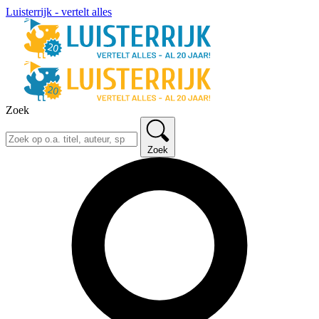
Luisterrijk - vertelt alles
Zoek
Zoek