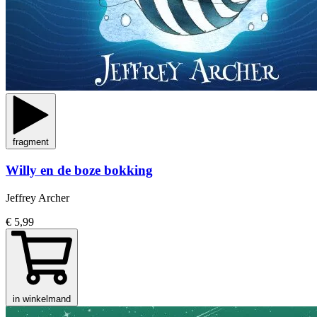
fragment
Willy en de boze bokking
Jeffrey Archer
€ 5,99
in winkelmand