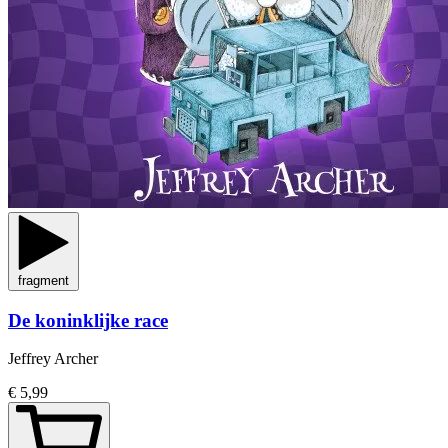
fragment
De koninklijke race
Jeffrey Archer
€ 5,99