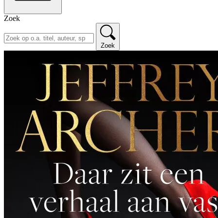
Zoek
Zoek