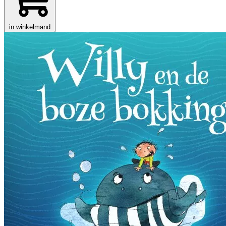
in winkelmand