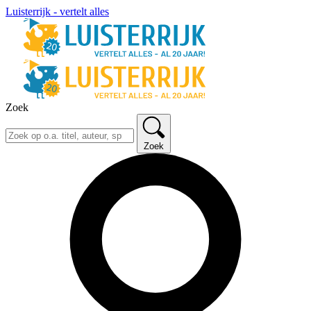
Luisterrijk - vertelt alles
Zoek
Zoek