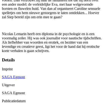
voelen. Dan vertrouwt hij haar de fantasieën toe die hij heeft over
een ander model: de verleidelijke Eva, met haar welgevormde
borsten en fluwelen huid. Van dan af organiseert Caroline sensuele
spelletjes om hem nieuwe genoegens te laten ontdekken... Hoever
zal Siep bereid zijn om erin mee te gaan?
Nicolas Lemarin heeft een diploma in de psychologie en is een
voormalig zeiler. Hij was ook journalist voor nautische tijdschriften.
Als liefhebber van woorden en erotiek, en bezitter van een
levendige en creatieve geest, ligt het voor de hand dat hij erotische
korte verhalen is gaan schrijven.
Details
Imprint
SAGA Egmont
Uitgever
SAGA Egmont
Publicatiedatum