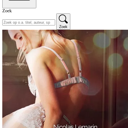
Zoek
Zoek