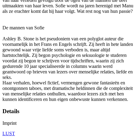
van haar verleden gevolgd door de ogen van de mannen die deel
uitmaakten van haar leven. Sofie wordt na jaren herenigd met Manu
als ze erachter komt dat hij haar volgt. Wat rest nog van hun passie?
De mannen van Sofie
Ashley B. Stone is het pseudoniem van een polyglot auteur die
voornamelijk in het Frans en Engels schrijft. Zij heeft in hete landen
gewoond waar vrije liefde soms verboden is, maar altijd
hartstochtelijk. Zij begon psychologie en seksuologie te studeren
voordat zij begon te schrijven voor tijdschriften, waarin zij zich
gedurende 10 jaar specialiseerde in columns waarin werd
geantwoord op brieven van lezers over menselijke relaties, liefde en
seks.
Haar verhalen, hoewel fictief, vermengen gewone fantasieën en
onontgonnen taboes, met dramatische heldinnen die de complexiteit
van menselijke relaties onthullen, waardoor lezers zich met hen
kunnen identificeren en hun eigen onbewuste kunnen verkennen.
Details
Imprint
LUST