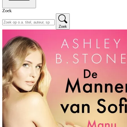
Zoek
Zoek