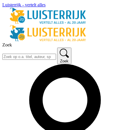
Luisterrijk - vertelt alles
Zoek
Zoek