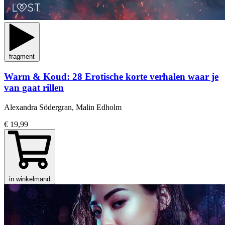
fragment
Warm & Koud: 28 Erotische korte verhalen waar je
van gaat rillen
Alexandra Södergran, Malin Edholm
€ 19,99
in winkelmand