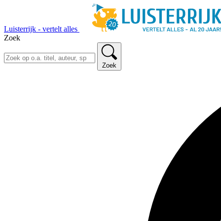
Luisterrijk - vertelt alles
Zoek
Zoek