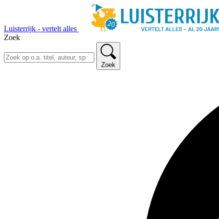
Luisterrijk - vertelt alles
Zoek
Zoek