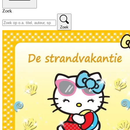
Zoek
Zoek