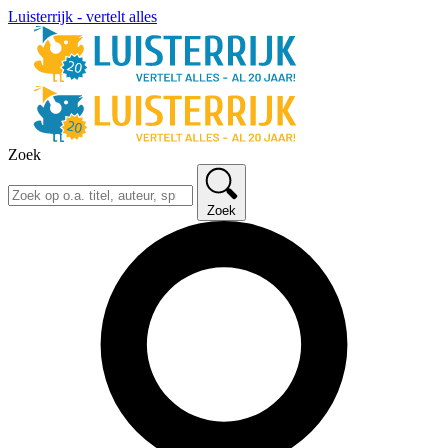
Luisterrijk - vertelt alles
Zoek
Zoek