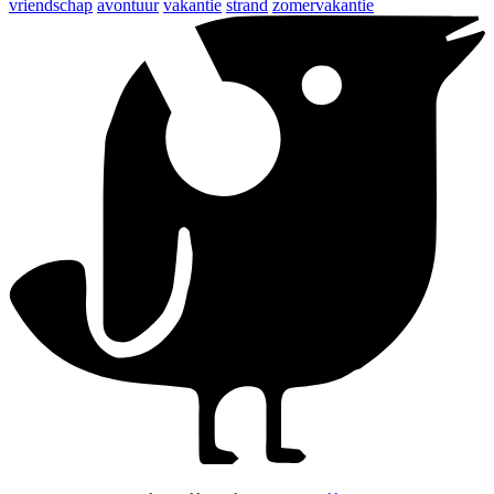
vriendschap
avontuur
vakantie
strand
zomervakantie