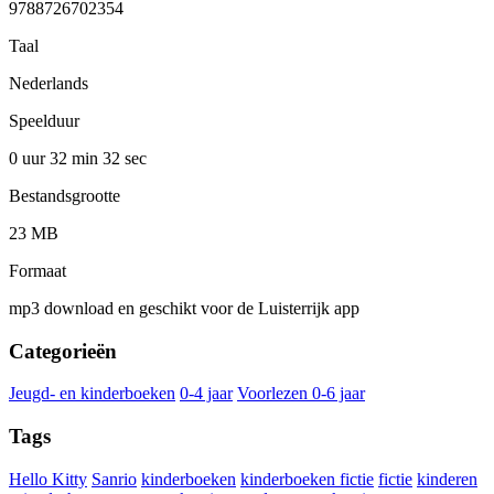
9788726702354
Taal
Nederlands
Speelduur
0 uur 32 min
32 sec
Bestandsgrootte
23 MB
Formaat
mp3 download en geschikt voor de Luisterrijk app
Categorieën
Jeugd- en kinderboeken
0-4 jaar
Voorlezen 0-6 jaar
Tags
Hello Kitty
Sanrio
kinderboeken
kinderboeken fictie
fictie
kinderen