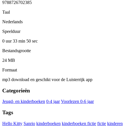
9788726702385
Taal
Nederlands
Speelduur
0 uur 33 min
50 sec
Bestandsgrootte
24 MB
Formaat
mp3 download en geschikt voor de Luisterrijk app
Categorieën
Jeugd- en kinderboeken
0-4 jaar
Voorlezen 0-6 jaar
Tags
Hello Kitty
Sanrio
kinderboeken
kinderboeken fictie
fictie
kinderen