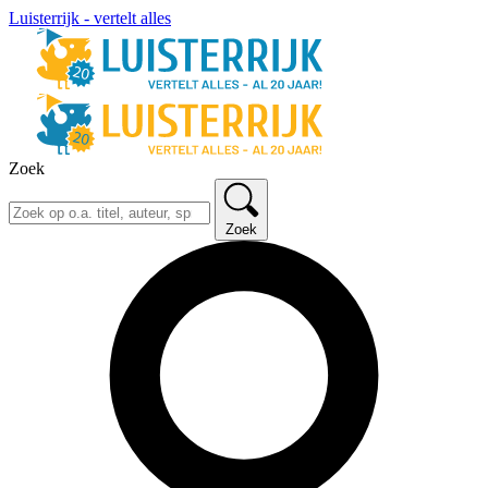
Luisterrijk - vertelt alles
Zoek
Zoek