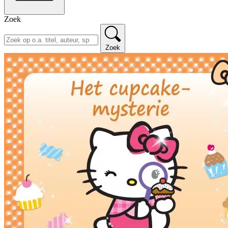
Zoek
Zoek