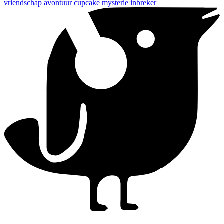
vriendschap
avontuur
cupcake
mysterie
inbreker