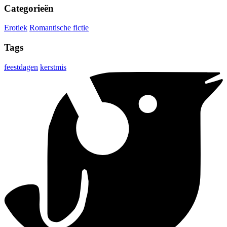
Categorieën
Erotiek
Romantische fictie
Tags
feestdagen
kerstmis