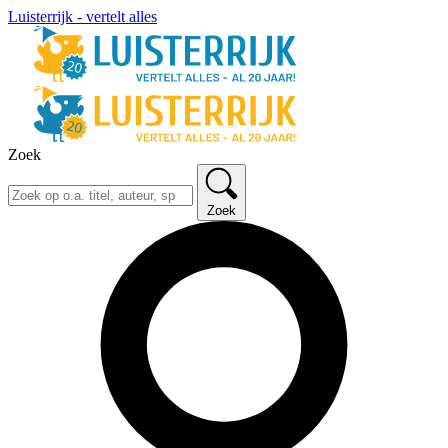
Luisterrijk - vertelt alles
Zoek
Zoek