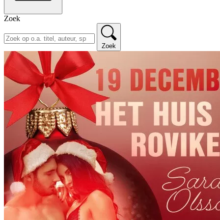
Zoek
Zoek