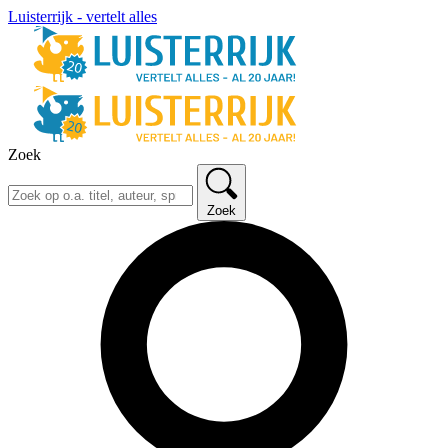
Luisterrijk - vertelt alles
Zoek
Zoek