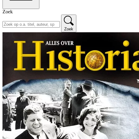
Zoek
Zoek