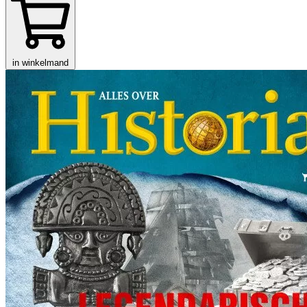
in winkelmand