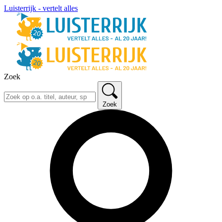
Luisterrijk - vertelt alles
Zoek
Zoek