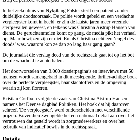
In het ziekenhuis van Nykøbing Falster sterft een patiënt zonder
duidelijke doodsoorzaak. De politie wordt gebeld en een verdachte
verpleegster komt in beeld: er zijn de laatste jaren meer vreemde
sterfgevallen geweest, en telkens was Christina Aistrup Hansen van
dienst. De geruchtenmolen komt op gang, de media pikt het verhaal
op. Maar bewijzen zijn er niet. En als Christina echt een ‘engel des
doods’ was, waarom kon ze dan zo lang haar gang gaan?
De journalist die verslag deed van de rechtszaak gaat tot op het bot
om de waarheid te achterhalen.
Het doorworstelen van 3.000 dossierpagina’s en interviews met 50
mensen wordt samengebald in dit meeslepende, thriller-achtige boek
over de perfecte verpleegster, haar slachtoffers en de omgeving
waarin zij kon floreren.
Kristian Corfixen volgde de zaak van Christina Aistrup Hansen
namens het Deense dagblad Politiken. Het boek dat hij daarover
schreef, 'De verpleegster', werd onderscheiden met verschillende
prijzen. Bovendien zwengelde het een nationaal debat aan over het
vertrouwen dat gesteld wordt in zorgmedewerkers en over het
gebruik van indicatief bewijs in de rechtsspraak.
Details