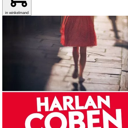
in winkelmand