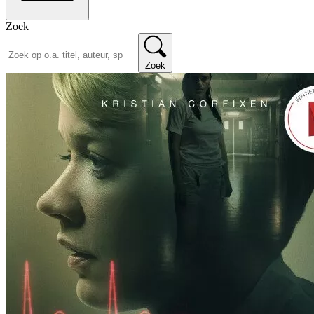
Zoek
Zoek