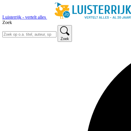
Luisterrijk - vertelt alles
Zoek
Zoek