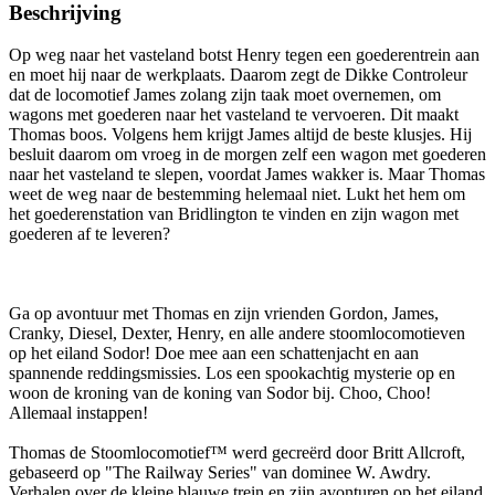
Beschrijving
Op weg naar het vasteland botst Henry tegen een goederentrein aan
en moet hij naar de werkplaats. Daarom zegt de Dikke Controleur
dat de locomotief James zolang zijn taak moet overnemen, om
wagons met goederen naar het vasteland te vervoeren. Dit maakt
Thomas boos. Volgens hem krijgt James altijd de beste klusjes. Hij
besluit daarom om vroeg in de morgen zelf een wagon met goederen
naar het vasteland te slepen, voordat James wakker is. Maar Thomas
weet de weg naar de bestemming helemaal niet. Lukt het hem om
het goederenstation van Bridlington te vinden en zijn wagon met
goederen af te leveren?
Ga op avontuur met Thomas en zijn vrienden Gordon, James,
Cranky, Diesel, Dexter, Henry, en alle andere stoomlocomotieven
op het eiland Sodor! Doe mee aan een schattenjacht en aan
spannende reddingsmissies. Los een spookachtig mysterie op en
woon de kroning van de koning van Sodor bij. Choo, Choo!
Allemaal instappen!
Thomas de Stoomlocomotief™ werd gecreërd door Britt Allcroft,
gebaseerd op "The Railway Series" van dominee W. Awdry.
Verhalen over de kleine blauwe trein en zijn avonturen op het eiland