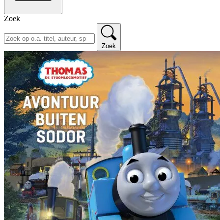
Zoek
Zoek