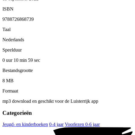
ISBN
9788726868739
Taal
Nederlands
Speelduur
0 uur 10 min
59 sec
Bestandsgrootte
8 MB
Formaat
mp3 download en geschikt voor de Luisterrijk app
Categorieën
Jeugd- en kinderboeken
0-4 jaar
Voorlezen 0-6 jaar