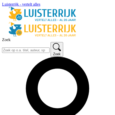
Luisterrijk - vertelt alles
Zoek
Zoek