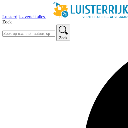
Luisterrijk - vertelt alles
Zoek
Zoek