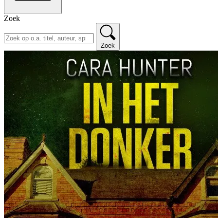
Zoek
Zoek