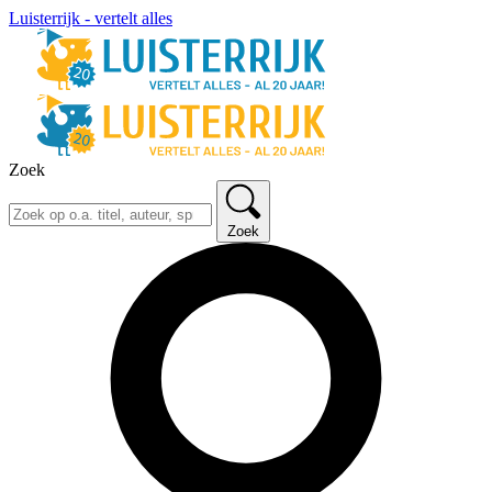
Luisterrijk - vertelt alles
Zoek
Zoek