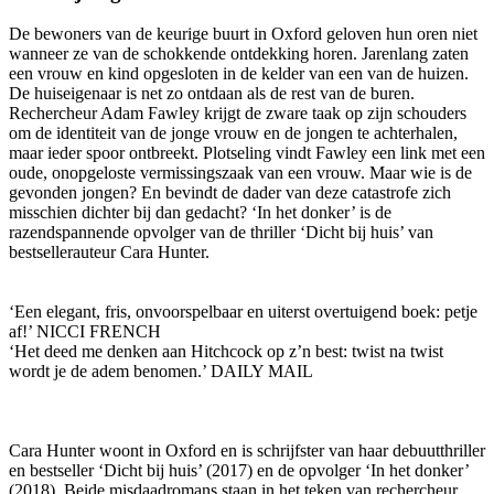
De bewoners van de keurige buurt in Oxford geloven hun oren niet
wanneer ze van de schokkende ontdekking horen. Jarenlang zaten
een vrouw en kind opgesloten in de kelder van een van de huizen.
De huiseigenaar is net zo ontdaan als de rest van de buren.
Rechercheur Adam Fawley krijgt de zware taak op zijn schouders
om de identiteit van de jonge vrouw en de jongen te achterhalen,
maar ieder spoor ontbreekt. Plotseling vindt Fawley een link met een
oude, onopgeloste vermissingszaak van een vrouw. Maar wie is de
gevonden jongen? En bevindt de dader van deze catastrofe zich
misschien dichter bij dan gedacht? ‘In het donker’ is de
razendspannende opvolger van de thriller ‘Dicht bij huis’ van
bestsellerauteur Cara Hunter.
‘Een elegant, fris, onvoorspelbaar en uiterst overtuigend boek: petje
af!’ NICCI FRENCH
‘Het deed me denken aan Hitchcock op z’n best: twist na twist
wordt je de adem benomen.’ DAILY MAIL
Cara Hunter woont in Oxford en is schrijfster van haar debuutthriller
en bestseller ‘Dicht bij huis’ (2017) en de opvolger ‘In het donker’
(2018). Beide misdaadromans staan in het teken van rechercheur