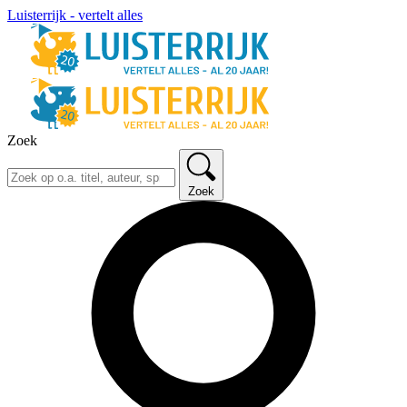
Luisterrijk - vertelt alles
Zoek
Zoek