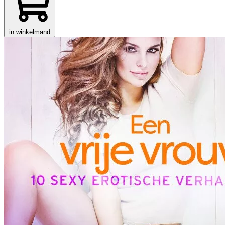
in winkelmand