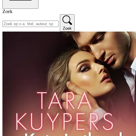
Zoek
Zoek