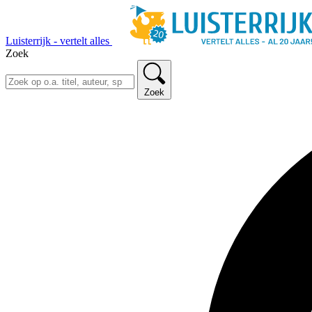
Luisterrijk - vertelt alles
Zoek
Zoek