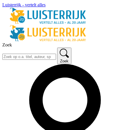
Luisterrijk - vertelt alles
Zoek
Zoek