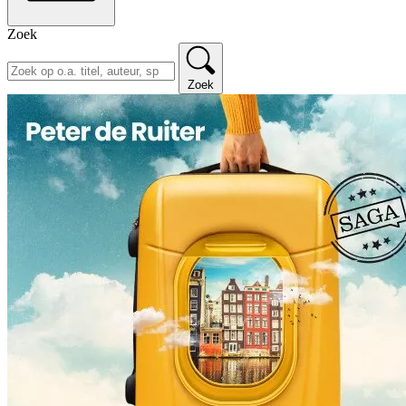
Zoek
Zoek