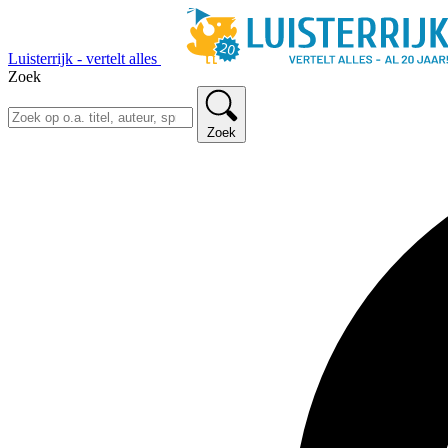
Luisterrijk - vertelt alles
Zoek
Zoek