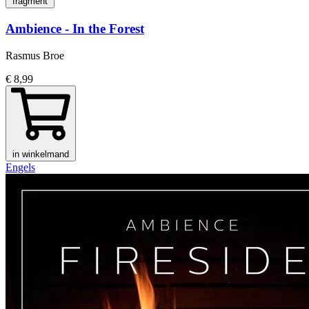
fragment
Ambience - In the Forest
Rasmus Broe
€ 8,99
in winkelmand
Engels