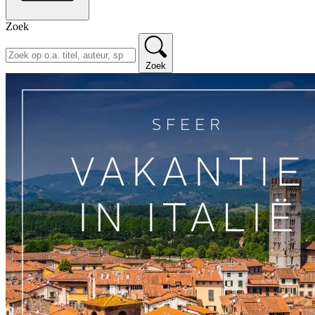
Zoek
Zoek