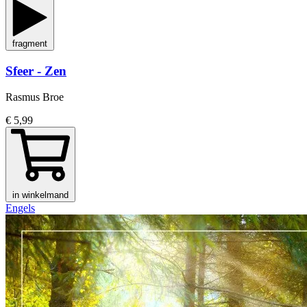
fragment
Sfeer - Zen
Rasmus Broe
€ 5,99
in winkelmand
Engels