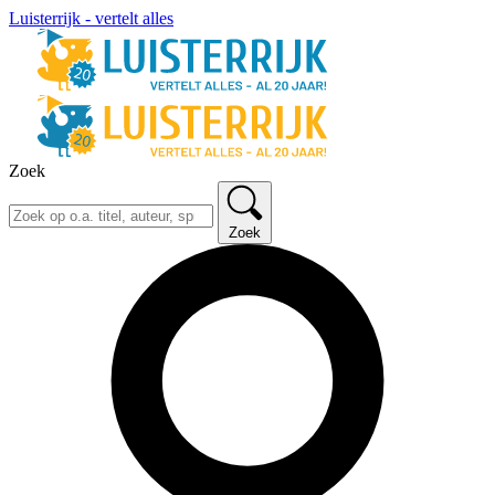
Luisterrijk - vertelt alles
Zoek
Zoek