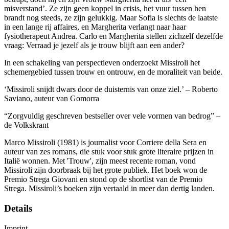
misverstand’. Ze zijn geen koppel in crisis, het vuur tussen hen
brandt nog steeds, ze zijn gelukkig. Maar Sofia is slechts de laatste
in een lange rij affaires, en Margherita verlangt naar haar
fysiotherapeut Andrea. Carlo en Margherita stellen zichzelf dezelfde
vraag: Verraad je jezelf als je trouw blijft aan een ander?
In een schakeling van perspectieven onderzoekt Missiroli het
schemergebied tussen trouw en ontrouw, en de moraliteit van beide.
‘Missiroli snijdt dwars door de duisternis van onze ziel.’ – Roberto
Saviano, auteur van Gomorra
“Zorgvuldig geschreven bestseller over vele vormen van bedrog” –
de Volkskrant
Marco Missiroli (1981) is journalist voor Corriere della Sera en
auteur van zes romans, die stuk voor stuk grote literaire prijzen in
Italië wonnen. Met 'Trouw', zijn meest recente roman, vond
Missiroli zijn doorbraak bij het grote publiek. Het boek won de
Premio Strega Giovani en stond op de shortlist van de Premio
Strega. Missiroli’s boeken zijn vertaald in meer dan dertig landen.
Details
Imprint