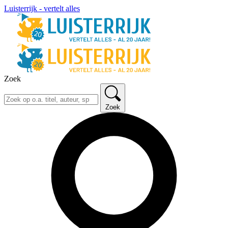
Luisterrijk - vertelt alles
Zoek
Zoek