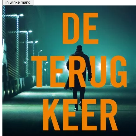
in winkelmand