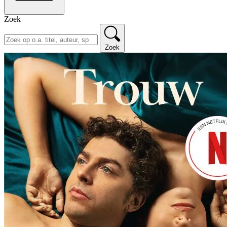
Zoek
Zoek