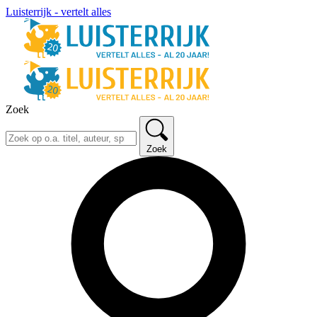
Luisterrijk - vertelt alles
Zoek
Zoek