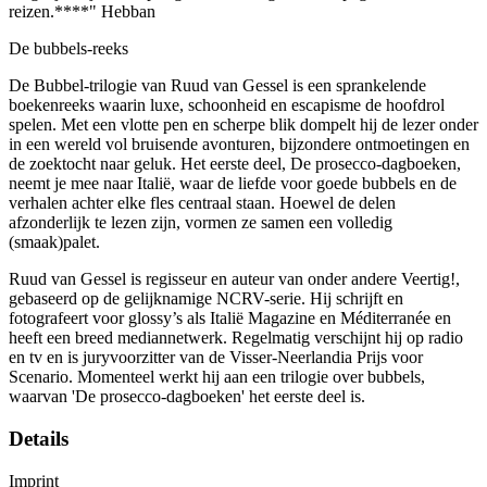
reizen.****" Hebban
De bubbels-reeks
De Bubbel-trilogie van Ruud van Gessel is een sprankelende
boekenreeks waarin luxe, schoonheid en escapisme de hoofdrol
spelen. Met een vlotte pen en scherpe blik dompelt hij de lezer onder
in een wereld vol bruisende avonturen, bijzondere ontmoetingen en
de zoektocht naar geluk. Het eerste deel, De prosecco-dagboeken,
neemt je mee naar Italië, waar de liefde voor goede bubbels en de
verhalen achter elke fles centraal staan. Hoewel de delen
afzonderlijk te lezen zijn, vormen ze samen een volledig
(smaak)palet.
Ruud van Gessel is regisseur en auteur van onder andere Veertig!,
gebaseerd op de gelijknamige NCRV-serie. Hij schrijft en
fotografeert voor glossy’s als Italië Magazine en Méditerranée en
heeft een breed mediannetwerk. Regelmatig verschijnt hij op radio
en tv en is juryvoorzitter van de Visser-Neerlandia Prijs voor
Scenario. Momenteel werkt hij aan een trilogie over bubbels,
waarvan 'De prosecco-dagboeken' het eerste deel is.
Details
Imprint