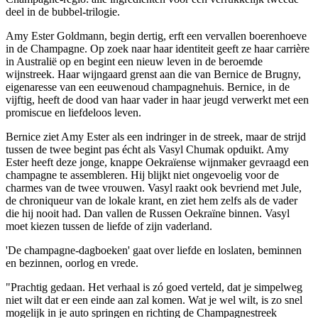
deel in de bubbel-trilogie.
Amy Ester Goldmann, begin dertig, erft een vervallen boerenhoeve
in de Champagne. Op zoek naar haar identiteit geeft ze haar carrière
in Australië op en begint een nieuw leven in de beroemde
wijnstreek. Haar wijngaard grenst aan die van Bernice de Brugny,
eigenaresse van een eeuwenoud champagnehuis. Bernice, in de
vijftig, heeft de dood van haar vader in haar jeugd verwerkt met een
promiscue en liefdeloos leven.
Bernice ziet Amy Ester als een indringer in de streek, maar de strijd
tussen de twee begint pas écht als Vasyl Chumak opduikt. Amy
Ester heeft deze jonge, knappe Oekraïense wijnmaker gevraagd een
champagne te assembleren. Hij blijkt niet ongevoelig voor de
charmes van de twee vrouwen. Vasyl raakt ook bevriend met Jule,
de chroniqueur van de lokale krant, en ziet hem zelfs als de vader
die hij nooit had. Dan vallen de Russen Oekraïne binnen. Vasyl
moet kiezen tussen de liefde of zijn vaderland.
'De champagne-dagboeken' gaat over liefde en loslaten, beminnen
en bezinnen, oorlog en vrede.
"Prachtig gedaan. Het verhaal is zó goed verteld, dat je simpelweg
niet wilt dat er een einde aan zal komen. Wat je wel wilt, is zo snel
mogelijk in je auto springen en richting de Champagnestreek