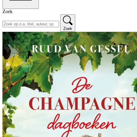
Zoek
Zoek