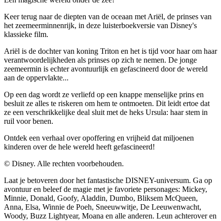
Keer terug naar de diepten van de oceaan met Ariël, de prinses van
het zeemeerminnenrijk, in deze luisterboekversie van Disney's
klassieke film.
Ariël is de dochter van koning Triton en het is tijd voor haar om haar
verantwoordelijkheden als prinses op zich te nemen. De jonge
zeemeermin is echter avontuurlijk en gefascineerd door de wereld
aan de oppervlakte...
Op een dag wordt ze verliefd op een knappe menselijke prins en
besluit ze alles te riskeren om hem te ontmoeten. Dit leidt ertoe dat
ze een verschrikkelijke deal sluit met de heks Ursula: haar stem in
ruil voor benen.
Ontdek een verhaal over opoffering en vrijheid dat miljoenen
kinderen over de hele wereld heeft gefascineerd!
© Disney. Alle rechten voorbehouden.
Laat je betoveren door het fantastische DISNEY-universum. Ga op
avontuur en beleef de magie met je favoriete personages: Mickey,
Minnie, Donald, Goofy, Aladdin, Dumbo, Bliksem McQueen,
Anna, Elsa, Winnie de Poeh, Sneeuwwitje, De Leeuwenwacht,
Woody, Buzz Lightyear, Moana en alle anderen. Leun achterover en