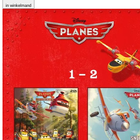
in winkelmand