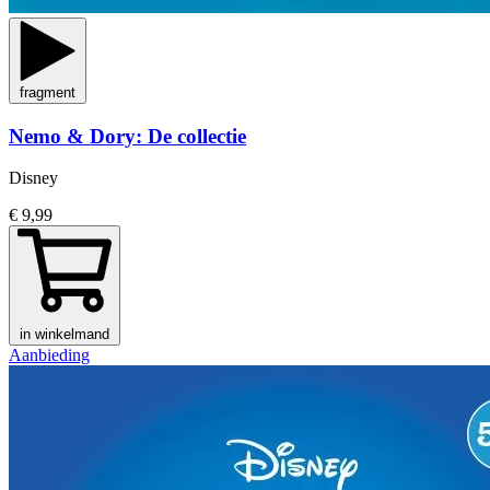
fragment
Nemo & Dory: De collectie
Disney
€ 9,99
in winkelmand
Aanbieding