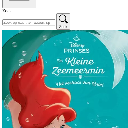
Zoek
Zoek