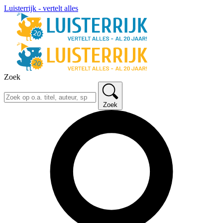
Luisterrijk - vertelt alles
Zoek
Zoek