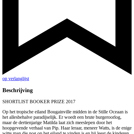
op verlanglijst
Beschrijving
SHORTLIST BOOKER PRIZE 2017
Op het tropische eiland Bougainville midden in de Stille Oceaan is
het allesbehalve paradijselijk. Er woedt een brute burgeroorlog,
maar de dertienjarige Matilda laat zich meeslepen door het
hoopgevende verhaal van Pip. Haar leraar, meneer Watts, is de enige
witte man die nog op het eiland te vinden is en hij leest de kinderen