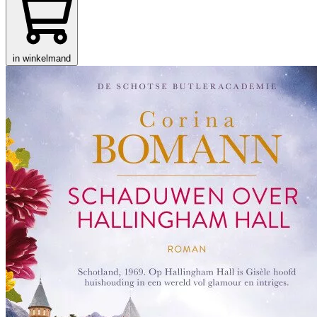
in winkelmand