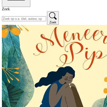
Zoek
Zoek