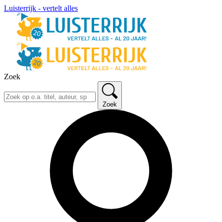
Luisterrijk - vertelt alles
Zoek
Zoek