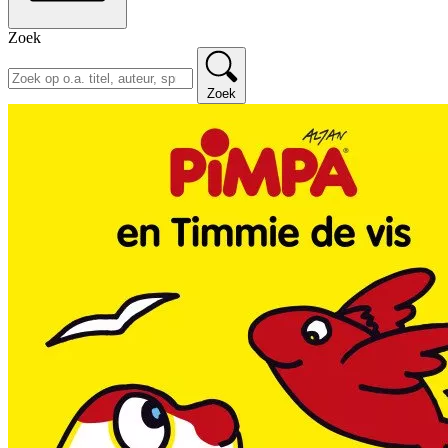
Zoek
Zoek