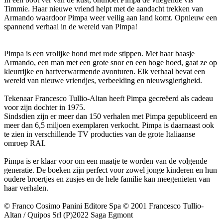
Timmie. Haar nieuwe vriend helpt met de aandacht trekken van
Armando waardoor Pimpa weer veilig aan land komt. Opnieuw een
spannend verhaal in de wereld van Pimpa!
Pimpa is een vrolijke hond met rode stippen. Met haar baasje
Armando, een man met een grote snor en een hoge hoed, gaat ze op
kleurrijke en hartverwarmende avonturen. Elk verhaal bevat een
wereld van nieuwe vriendjes, verbeelding en nieuwsgierigheid.
Tekenaar Francesco Tullio-Altan heeft Pimpa gecreëerd als cadeau
voor zijn dochter in 1975.
Sindsdien zijn er meer dan 150 verhalen met Pimpa gepubliceerd en
meer dan 6,5 miljoen exemplaren verkocht. Pimpa is daarnaast ook
te zien in verschillende TV producties van de grote Italiaanse
omroep RAI.
Pimpa is er klaar voor om een maatje te worden van de volgende
generatie. De boeken zijn perfect voor zowel jonge kinderen en hun
oudere broertjes en zusjes en de hele familie kan meegenieten van
haar verhalen.
© Franco Cosimo Panini Editore Spa © 2001 Francesco Tullio-
Altan / Quipos Srl (P)2022 Saga Egmont