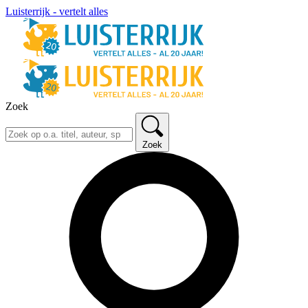
Luisterrijk - vertelt alles
Zoek
Zoek