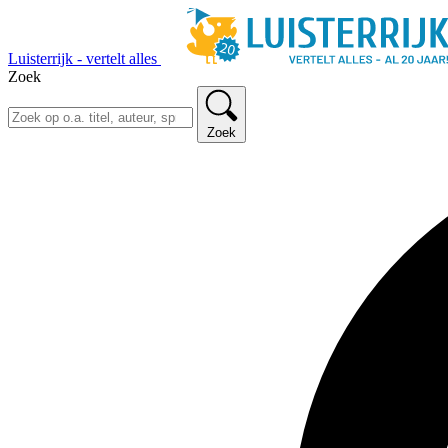
Luisterrijk - vertelt alles
Zoek
Zoek