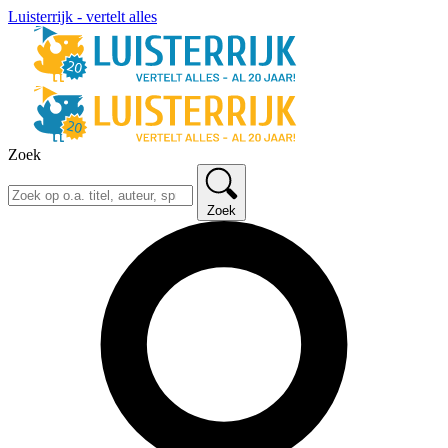
Luisterrijk - vertelt alles
Zoek
Zoek