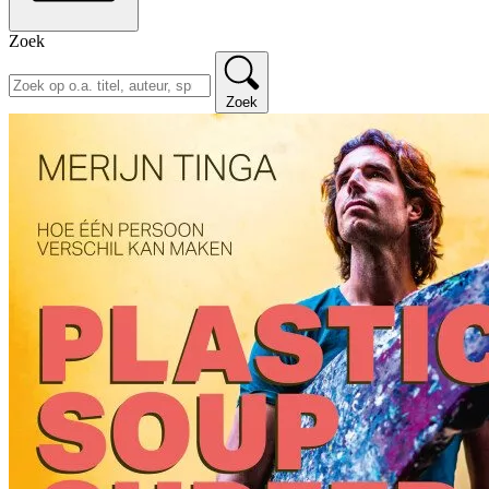
Zoek
Zoek