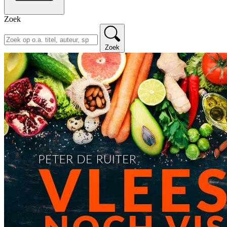
Zoek
Zoek