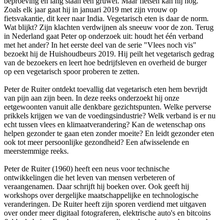
beproeving en lang staan een gruwel. Maar fietsen kan hij nog.
Zoals elk jaar gaat hij in januari 2019 met zijn vrouw op
fietsvakantie, dit keer naar India. Vegetarisch eten is daar de norm.
Wat blijkt? Zijn klachten verdwijnen als sneeuw voor de zon. Terug
in Nederland gaat Peter op onderzoek uit: houdt het één verband
met het ander? In het eerste deel van de serie "Vlees noch vis"
bezoekt hij de Huishoudbeurs 2019. Hij peilt het vegetarisch gedrag
van de bezoekers en leert hoe bedrijfsleven en overheid de burger
op een vegetarisch spoor proberen te zetten.
Peter de Ruiter ontdekt toevallig dat vegetarisch eten hem bevrijdt
van pijn aan zijn been. In deze reeks onderzoekt hij onze
eetgewoonten vanuit alle denkbare gezichtspunten. Welke perverse
prikkels krijgen we van de voedingsindustrie? Welk verband is er nu
echt tussen vlees en klimaatverandering? Kan de wetenschap ons
helpen gezonder te gaan eten zonder moeite? En leidt gezonder eten
ook tot meer persoonlijke gezondheid? Een afwisselende en
meerstemmige reeks.
Peter de Ruiter (1960) heeft een neus voor technische
ontwikkelingen die het leven van mensen verbeteren of
veraangenamen. Daar schrijft hij boeken over. Ook geeft hij
workshops over dergelijke maatschappelijke en technologische
veranderingen. De Ruiter heeft zijn sporen verdiend met uitgaven
over onder meer digitaal fotograferen, elektrische auto's en bitcoins