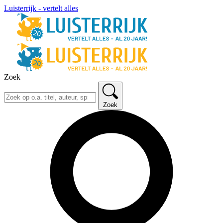
Luisterrijk - vertelt alles
Zoek
Zoek