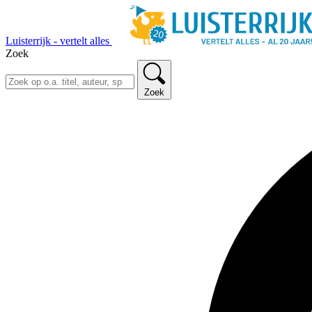
Luisterrijk - vertelt alles
Zoek
Zoek