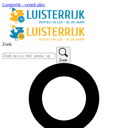
Luisterrijk - vertelt alles
Zoek
Zoek