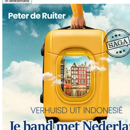
in winkelmand