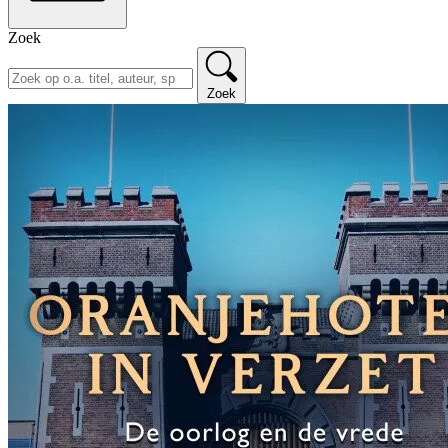
Zoek
Zoek