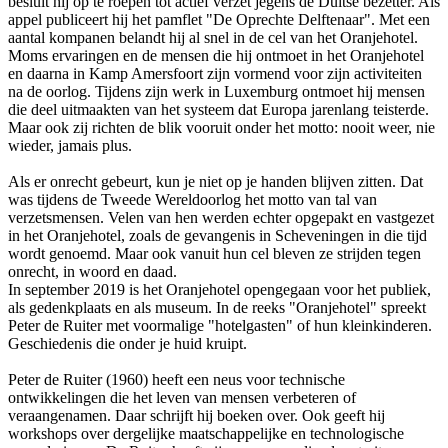
besluit hij op te roepen tot actief verzet jegens de Duitse bezetter. Als
appel publiceert hij het pamflet "De Oprechte Delftenaar". Met een
aantal kompanen belandt hij al snel in de cel van het Oranjehotel.
Moms ervaringen en de mensen die hij ontmoet in het Oranjehotel
en daarna in Kamp Amersfoort zijn vormend voor zijn activiteiten
na de oorlog. Tijdens zijn werk in Luxemburg ontmoet hij mensen
die deel uitmaakten van het systeem dat Europa jarenlang teisterde.
Maar ook zij richten de blik vooruit onder het motto: nooit weer, nie
wieder, jamais plus.
Als er onrecht gebeurt, kun je niet op je handen blijven zitten. Dat
was tijdens de Tweede Wereldoorlog het motto van tal van
verzetsmensen. Velen van hen werden echter opgepakt en vastgezet
in het Oranjehotel, zoals de gevangenis in Scheveningen in die tijd
wordt genoemd. Maar ook vanuit hun cel bleven ze strijden tegen
onrecht, in woord en daad.
In september 2019 is het Oranjehotel opengegaan voor het publiek,
als gedenkplaats en als museum. In de reeks "Oranjehotel" spreekt
Peter de Ruiter met voormalige "hotelgasten" of hun kleinkinderen.
Geschiedenis die onder je huid kruipt.
Peter de Ruiter (1960) heeft een neus voor technische
ontwikkelingen die het leven van mensen verbeteren of
veraangenamen. Daar schrijft hij boeken over. Ook geeft hij
workshops over dergelijke maatschappelijke en technologische