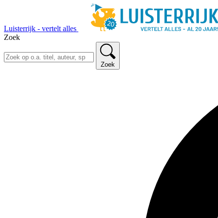
Luisterrijk - vertelt alles
Zoek
Zoek