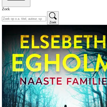
Zoek
Zoek