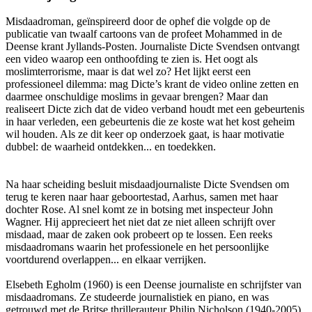
Misdaadroman, geïnspireerd door de ophef die volgde op de
publicatie van twaalf cartoons van de profeet Mohammed in de
Deense krant Jyllands-Posten. Journaliste Dicte Svendsen ontvangt
een video waarop een onthoofding te zien is. Het oogt als
moslimterrorisme, maar is dat wel zo? Het lijkt eerst een
professioneel dilemma: mag Dicte’s krant de video online zetten en
daarmee onschuldige moslims in gevaar brengen? Maar dan
realiseert Dicte zich dat de video verband houdt met een gebeurtenis
in haar verleden, een gebeurtenis die ze koste wat het kost geheim
wil houden. Als ze dit keer op onderzoek gaat, is haar motivatie
dubbel: de waarheid ontdekken... en toedekken.
Na haar scheiding besluit misdaadjournaliste Dicte Svendsen om
terug te keren naar haar geboortestad, Aarhus, samen met haar
dochter Rose. Al snel komt ze in botsing met inspecteur John
Wagner. Hij apprecieert het niet dat ze niet alleen schrijft over
misdaad, maar de zaken ook probeert op te lossen. Een reeks
misdaadromans waarin het professionele en het persoonlijke
voortdurend overlappen... en elkaar verrijken.
Elsebeth Egholm (1960) is een Deense journaliste en schrijfster van
misdaadromans. Ze studeerde journalistiek en piano, en was
getrouwd met de Britse thrillerauteur Philip Nicholson (1940-2005)