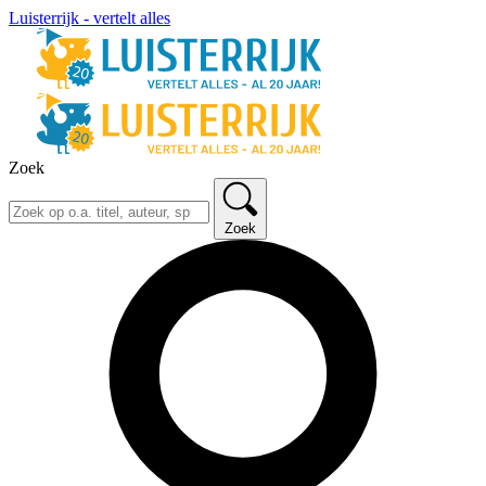
Luisterrijk - vertelt alles
Zoek
Zoek